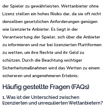
der Spieler zu gewährleisten. Wettanbieter ohne
Lizenz stellen ein hohes Risiko dar, da sie oft nicht
denselben gesetzlichen Anforderungen genügen
wie lizenzierte Anbieter. Es liegt in der
Verantwortung der Spieler, sich über die Anbieter
zu informieren und nur bei lizenzierten Plattformen
zu wetten, um ihre Rechte und ihr Geld zu
schützen. Durch die Beachtung wichtiger
Sicherheitsmaßnahmen wird das Wetten zu einem
sichereren und angenehmeren Erlebnis.
Häufig gestellte Fragen (FAQs)
1. Was ist der Unterschied zwischen
lizenzierten und unregulierten Wettanbietern?