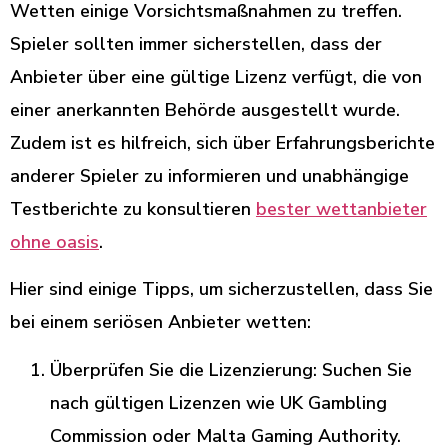
Wetten einige Vorsichtsmaßnahmen zu treffen.
Spieler sollten immer sicherstellen, dass der
Anbieter über eine gültige Lizenz verfügt, die von
einer anerkannten Behörde ausgestellt wurde.
Zudem ist es hilfreich, sich über Erfahrungsberichte
anderer Spieler zu informieren und unabhängige
Testberichte zu konsultieren
bester wettanbieter
ohne oasis
.
Hier sind einige Tipps, um sicherzustellen, dass Sie
bei einem seriösen Anbieter wetten:
Überprüfen Sie die Lizenzierung: Suchen Sie
nach gültigen Lizenzen wie UK Gambling
Commission oder Malta Gaming Authority.