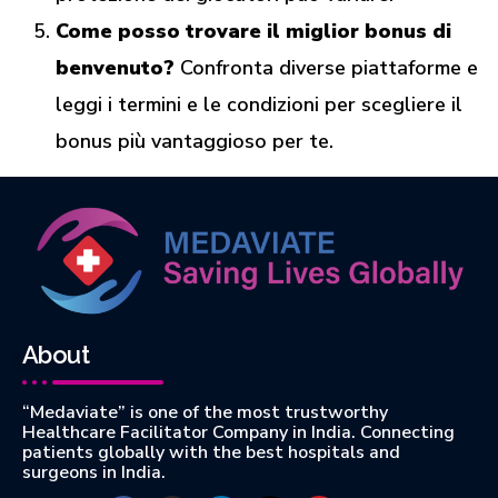
Come posso trovare il miglior bonus di
benvenuto?
Confronta diverse piattaforme e
leggi i termini e le condizioni per scegliere il
bonus più vantaggioso per te.
About
“Medaviate” is one of the most trustworthy
Healthcare Facilitator Company in India. Connecting
patients globally with the best hospitals and
surgeons in India.