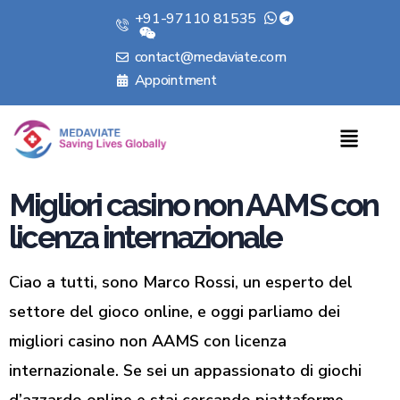
+91-97110 81535
contact@medaviate.com
Appointment
Migliori casino non AAMS con
licenza internazionale
Ciao a tutti, sono Marco Rossi, un esperto del
settore del gioco online, e oggi parliamo dei
migliori casino non AAMS con licenza
internazionale. Se sei un appassionato di giochi
d’azzardo online e stai cercando piattaforme