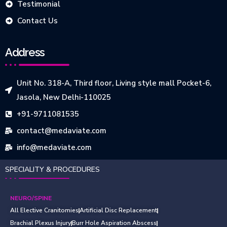
Testimonial
Contact Us
Address
Unit No. 318-A, Third floor, Living style mall Pocket-6,
Jasola, New Delhi-110025
+91-9711081535
contact@medaviate.com
info@medaviate.com
SPECIALITY & PROCEDURES
NEURO/SPINE
All Elective Cranitomies
Artificial Disc Replacement
Brachial Plexus Injury
Burr Hole Aspiration Abscess