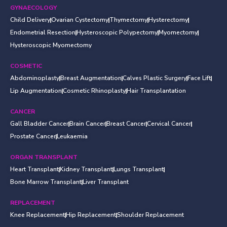
GYNAECOLOGY
Child Delivery
Ovarian Cystectomy
Thymectomy
Hysterectomy
Endometrial Resection
Hysteroscopic Polypectomy
Myomectomy
Hysteroscopic Myomectomy
COSMETIC
Abdominoplasty
Breast Augmentation
Calves Plastic Surgery
Face Lift
Lip Augmentation
Cosmetic Rhinoplasty
Hair Transplantation
CANCER
Gall Bladder Cancer
Brain Cancer
Breast Cancer
Cervical Cancer
Prostate Cancer
Leukaemia
ORGAN TRANSPLANT
Heart Transplant
Kidney Transplant
Lungs Transplant
Bone Marrow Transplant
Liver Transplant
REPLACEMENT
Knee Replacement
Hip Replacement
Shoulder Replacement