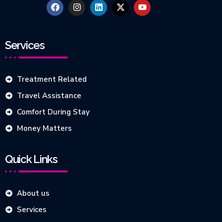
Services
Treatment Related
Travel Assistance
Comfort During Stay
Money Matters
Quick Links
About us
Services