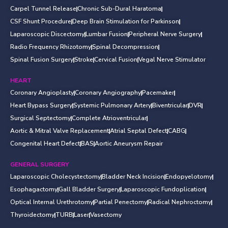
Carpel Tunnel Release
Chronic Sub-Dural Haratoma
CSF Shunt Procedure
Deep Brain Stimulation for Parkinson
Laparoscopic Discectomy
Lumbar Fusion
Peripheral Nerve Surgery
Radio Frequency Rhizotomy
Spinal Decompression
Spinal Fusion Surgery
Stroke
Cervical Fusion
Vegal Nerve Stimulator
HEART
Coronary Angioplasty
Coronary Angiography
Pacemaker
Heart Bypass Surgery
Systemic Pulmonary Artery
Biventricular
DVR
Surgical Septectomy
Complete Atrioventricular
Aortic & Mitral Valve Replacement
Atrial Septal Defect
CABG
Congenital Heart Defect
BAS
Aortic Aneurysm Repair
GENERAL SURGERY
Laparoscopic Cholecystectomy
Bladder Neck Incision
Endopyelotomy
Esophagactomy
Gall Bladder Surgery
Laparoscopic Fundoplication
Optical Internal Urethrotomy
Partial Penectomy
Radical Nephroctomy
Thyroidectomy
TURB
Laser
Vasectomy