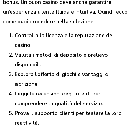
bonus. Un buon casino deve anche garantire
un’esperienza utente fluida e intuitiva. Quindi, ecco
come puoi procedere nella selezione:
Controlla la licenza e la reputazione del
casino.
Valuta i metodi di deposito e prelievo
disponibili.
Esplora l’offerta di giochi e vantaggi di
iscrizione.
Leggi le recensioni degli utenti per
comprendere la qualità del servizio.
Prova il supporto clienti per testare la loro
reattività.