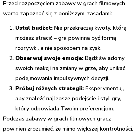
Przed rozpoczęciem zabawy w grach filmowych
warto zapoznać się z poniższymi zasadami:
Ustal budżet:
Nie przekraczaj kwoty, którą
możesz stracić – gra powinna być formą
rozrywki, a nie sposobem na zysk.
Obserwuj swoje emocje:
Bądź świadomy
swoich reakcji na zmiany w grze, aby unikać
podejmowania impulsywnych decyzji.
Próbuj różnych strategii:
Eksperymentuj,
aby znaleźć najlepsze podejście i styl gry,
który odpowiada Twoim preferencjom.
Podczas zabawy w grach filmowych gracz
powinien zrozumieć, że mimo większej kontrolności,