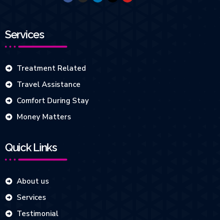
Services
Treatment Related
Travel Assistance
Comfort During Stay
Money Matters
Quick Links
About us
Services
Testimonial