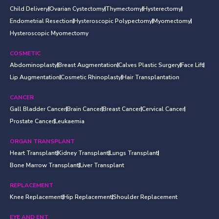
Child Delivery
Ovarian Cystectomy
Thymectomy
Hysterectomy
Endometrial Resection
Hysteroscopic Polypectomy
Myomectomy
Hysteroscopic Myomectomy
COSMETIC
Abdominoplasty
Breast Augmentation
Calves Plastic Surgery
Face Lift
Lip Augmentation
Cosmetic Rhinoplasty
Hair Transplantation
CANCER
Gall Bladder Cancer
Brain Cancer
Breast Cancer
Cervical Cancer
Prostate Cancer
Leukaemia
ORGAN TRANSPLANT
Heart Transplant
Kidney Transplant
Lungs Transplant
Bone Marrow Transplant
Liver Transplant
REPLACEMENT
Knee Replacement
Hip Replacement
Shoulder Replacement
EYE AND ENT