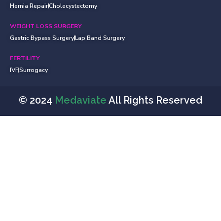
Hernia Repair
Cholecystectomy
WEIGHT LOSS SURGERY
Gastric Bypass Surgery
Lap Band Surgery
FERTILITY
IVF
Surrogacy
© 2024
Medaviate
All Rights Reserved