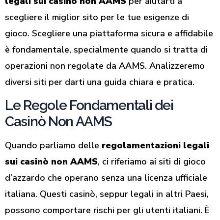
legali sui casinò non AAMS
per aiutarti a
scegliere il miglior sito per le tue esigenze di
gioco. Scegliere una piattaforma sicura e affidabile
è fondamentale, specialmente quando si tratta di
operazioni non regolate da AAMS. Analizzeremo
diversi siti per darti una guida chiara e pratica.
Le Regole Fondamentali dei
Casinò Non AAMS
Quando parliamo delle
regolamentazioni legali
sui casinò non AAMS
, ci riferiamo ai siti di gioco
d’azzardo che operano senza una licenza ufficiale
italiana. Questi casinò, seppur legali in altri Paesi,
possono comportare rischi per gli utenti italiani. È