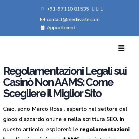
+91-97110 81535
contact@medaviate.com
Appointment
Regolamentazioni Legali sui
Casinò Non AAMS: Come
Scegliere il Miglior Sito
Ciao, sono Marco Rossi, esperto nel settore del
gioco d’azzardo online e nella scrittura SEO. In
questo articolo, esplorerò le
regolamentazioni