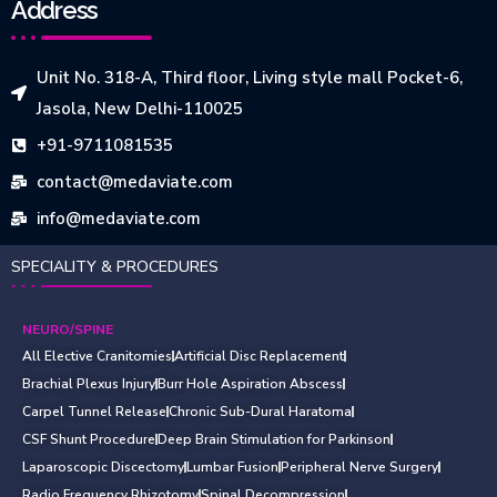
Address
Unit No. 318-A, Third floor, Living style mall Pocket-6,
Jasola, New Delhi-110025
+91-9711081535
contact@medaviate.com
info@medaviate.com
SPECIALITY & PROCEDURES
NEURO/SPINE
All Elective Cranitomies
Artificial Disc Replacement
Brachial Plexus Injury
Burr Hole Aspiration Abscess
Carpel Tunnel Release
Chronic Sub-Dural Haratoma
CSF Shunt Procedure
Deep Brain Stimulation for Parkinson
Laparoscopic Discectomy
Lumbar Fusion
Peripheral Nerve Surgery
Radio Frequency Rhizotomy
Spinal Decompression