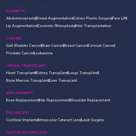
COSMETIC
Abdominoplasty
Breast Augmentation
Calves Plastic Surgery
Face Lift
Lip Augmentation
Cosmetic Rhinoplasty
Hair Transplantation
CANCER
Gall Bladder Cancer
Brain Cancer
Breast Cancer
Cervical Cancer
Prostate Cancer
Leukaemia
ORGAN TRANSPLANT
Heart Transplant
Kidney Transplant
Lungs Transplant
Bone Marrow Transplant
Liver Transplant
REPLACEMENT
Knee Replacement
Hip Replacement
Shoulder Replacement
EYE AND ENT
Cochlear Implants
Intraocular Cataract Lens
Lasik Surgery
GASTROENTEROLOGY