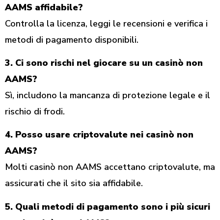
AAMS affidabile?
Controlla la licenza, leggi le recensioni e verifica i
metodi di pagamento disponibili.
3. Ci sono rischi nel giocare su un casinò non
AAMS?
Sì, includono la mancanza di protezione legale e il
rischio di frodi.
4. Posso usare criptovalute nei casinò non
AAMS?
Molti casinò non AAMS accettano criptovalute, ma
assicurati che il sito sia affidabile.
5. Quali metodi di pagamento sono i più sicuri