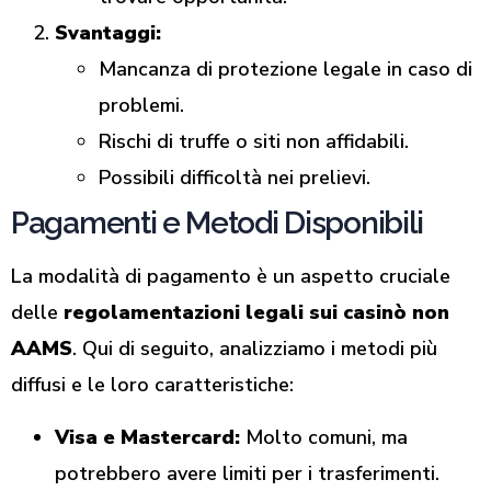
Svantaggi:
Mancanza di protezione legale in caso di
problemi.
Rischi di truffe o siti non affidabili.
Possibili difficoltà nei prelievi.
Pagamenti e Metodi Disponibili
La modalità di pagamento è un aspetto cruciale
delle
regolamentazioni legali sui casinò non
AAMS
. Qui di seguito, analizziamo i metodi più
diffusi e le loro caratteristiche:
Visa e Mastercard:
Molto comuni, ma
potrebbero avere limiti per i trasferimenti.