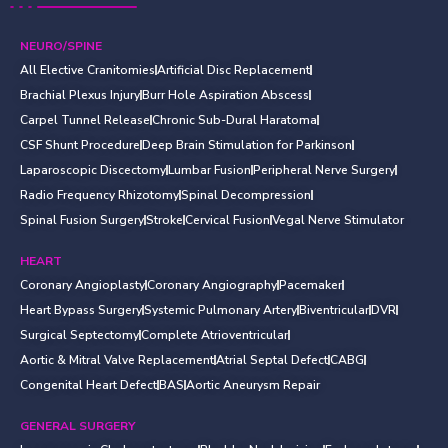
NEURO/SPINE
All Elective Cranitomies
Artificial Disc Replacement
Brachial Plexus Injury
Burr Hole Aspiration Abscess
Carpel Tunnel Release
Chronic Sub-Dural Haratoma
CSF Shunt Procedure
Deep Brain Stimulation for Parkinson
Laparoscopic Discectomy
Lumbar Fusion
Peripheral Nerve Surgery
Radio Frequency Rhizotomy
Spinal Decompression
Spinal Fusion Surgery
Stroke
Cervical Fusion
Vegal Nerve Stimulator
HEART
Coronary Angioplasty
Coronary Angiography
Pacemaker
Heart Bypass Surgery
Systemic Pulmonary Artery
Biventricular
DVR
Surgical Septectomy
Complete Atrioventricular
Aortic & Mitral Valve Replacement
Atrial Septal Defect
CABG
Congenital Heart Defect
BAS
Aortic Aneurysm Repair
GENERAL SURGERY