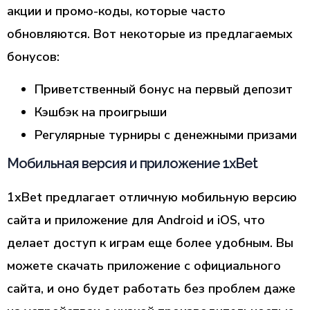
акции и промо-коды, которые часто
обновляются. Вот некоторые из предлагаемых
бонусов:
Приветственный бонус на первый депозит
Кэшбэк на проигрыши
Регулярные турниры с денежными призами
Мобильная версия и приложение 1xBet
1xBet предлагает отличную мобильную версию
сайта и приложение для Android и iOS, что
делает доступ к играм еще более удобным. Вы
можете скачать приложение с официального
сайта, и оно будет работать без проблем даже