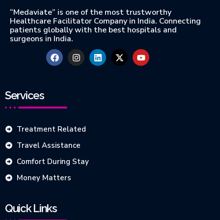
“Medaviate” is one of the most trustworthy
Healthcare Facilitator Company in India. Connecting
patients globally with the best hospitals and
surgeons in India.
Services
Treatment Related
Travel Assistance
Comfort During Stay
Money Matters
Quick Links