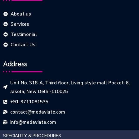
About us
Services
Testimonial
Contact Us
Address
Unit No. 318-A, Third floor, Living style mall Pocket-6,
Jasola, New Delhi-110025
+91-9711081535
contact@medaviate.com
info@medaviate.com
SPECIALITY & PROCEDURES