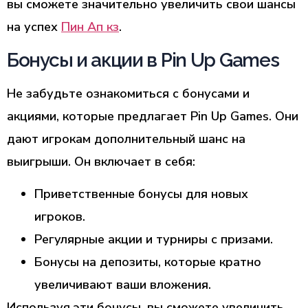
вы сможете значительно увеличить свои шансы
на успех
Пин Ап кз
.
Бонусы и акции в Pin Up Games
Не забудьте ознакомиться с бонусами и
акциями, которые предлагает Pin Up Games. Они
дают игрокам дополнительный шанс на
выигрыши. Он включает в себя:
Приветственные бонусы для новых
игроков.
Регулярные акции и турниры с призами.
Бонусы на депозиты, которые кратно
увеличивают ваши вложения.
Используя эти бонусы, вы сможете увеличить