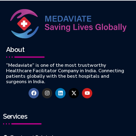
About
“Medaviate” is one of the most trustworthy
Healthcare Facilitator Company in India. Connecting
patients globally with the best hospitals and
surgeons in India.
Services