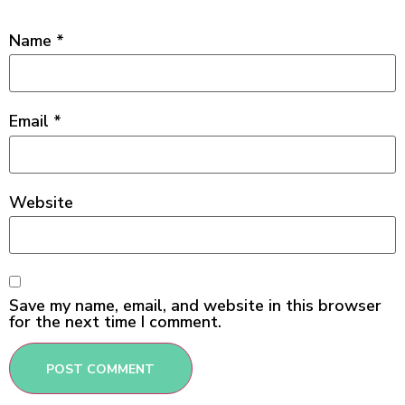
Name
*
Email
*
Website
Save my name, email, and website in this browser
for the next time I comment.