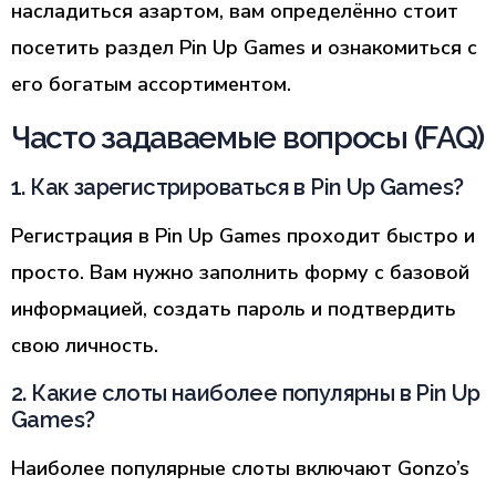
насладиться азартом, вам определённо стоит
посетить раздел Pin Up Games и ознакомиться с
его богатым ассортиментом.
Часто задаваемые вопросы (FAQ)
1. Как зарегистрироваться в Pin Up Games?
Регистрация в Pin Up Games проходит быстро и
просто. Вам нужно заполнить форму с базовой
информацией, создать пароль и подтвердить
свою личность.
2. Какие слоты наиболее популярны в Pin Up
Games?
Наиболее популярные слоты включают Gonzo’s