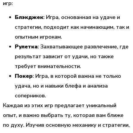
игр:
Блэкджек
: Игра, основанная на удаче и
стратегии, подходит как начинающим, так и
опытным игрокам.
Рулетка
: Захватывающее развлечение, где
результат зависит от удачи, но также
требует внимательности.
Покер
: Игра, в которой важна не только
удача, но и навыки блефа и анализа
соперников.
Каждая из этих игр предлагает уникальный
опыт, и важно выбрать ту, которая вам ближе
по духу. Изучив основную механику и стратегии,