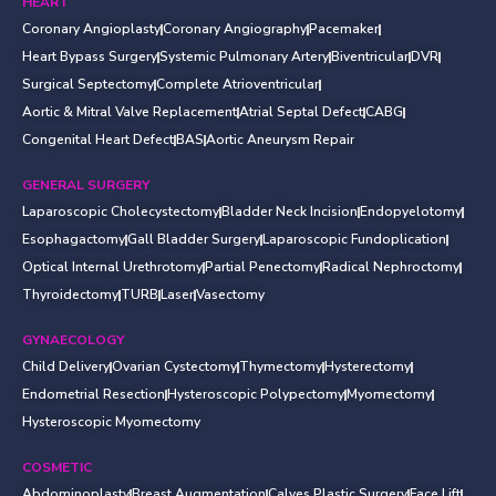
HEART
Coronary Angioplasty
Coronary Angiography
Pacemaker
Heart Bypass Surgery
Systemic Pulmonary Artery
Biventricular
DVR
Surgical Septectomy
Complete Atrioventricular
Aortic & Mitral Valve Replacement
Atrial Septal Defect
CABG
Congenital Heart Defect
BAS
Aortic Aneurysm Repair
GENERAL SURGERY
Laparoscopic Cholecystectomy
Bladder Neck Incision
Endopyelotomy
Esophagactomy
Gall Bladder Surgery
Laparoscopic Fundoplication
Optical Internal Urethrotomy
Partial Penectomy
Radical Nephroctomy
Thyroidectomy
TURB
Laser
Vasectomy
GYNAECOLOGY
Child Delivery
Ovarian Cystectomy
Thymectomy
Hysterectomy
Endometrial Resection
Hysteroscopic Polypectomy
Myomectomy
Hysteroscopic Myomectomy
COSMETIC
Abdominoplasty
Breast Augmentation
Calves Plastic Surgery
Face Lift