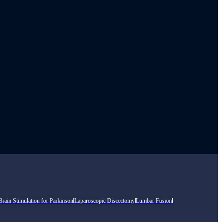
rain Stimulation for Parkinson
Laparoscopic Discectomy
Lumbar Fusion