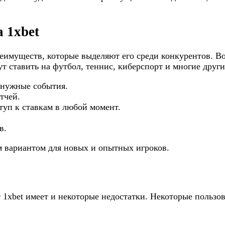
 1xbet
еимуществ, которые выделяют его среди конкурентов. В
 ставить на футбол, теннис, киберспорт и многие другие
 нужные события.
тчей.
туп к ставкам в любой момент.
в.
м вариантом для новых и опытных игроков.
1xbet имеет и некоторые недостатки. Некоторые пользо