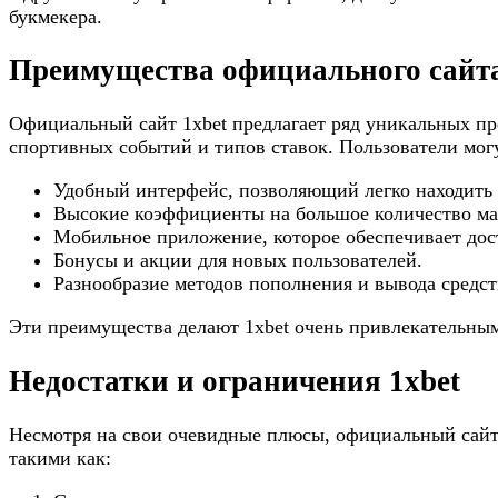
букмекера.
Преимущества официального сайта
Официальный сайт 1xbet предлагает ряд уникальных пр
спортивных событий и типов ставок. Пользователи могут
Удобный интерфейс, позволяющий легко находить
Высокие коэффициенты на большое количество ма
Мобильное приложение, которое обеспечивает дос
Бонусы и акции для новых пользователей.
Разнообразие методов пополнения и вывода средст
Эти преимущества делают 1xbet очень привлекательны
Недостатки и ограничения 1xbet
Несмотря на свои очевидные плюсы, официальный сайт 
такими как: