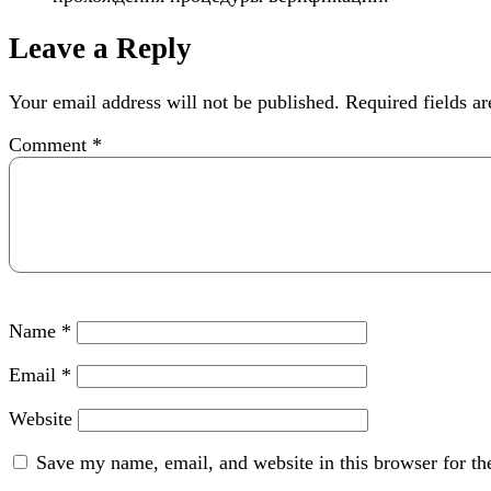
Leave a Reply
Your email address will not be published.
Required fields a
Comment
*
Name
*
Email
*
Website
Save my name, email, and website in this browser for th