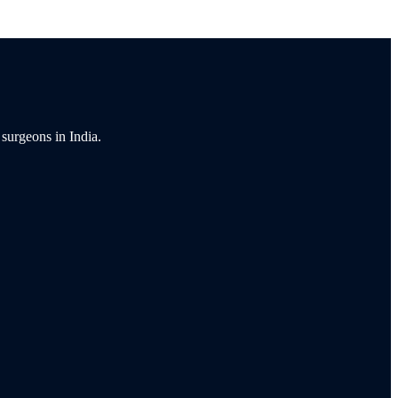
 surgeons in India.