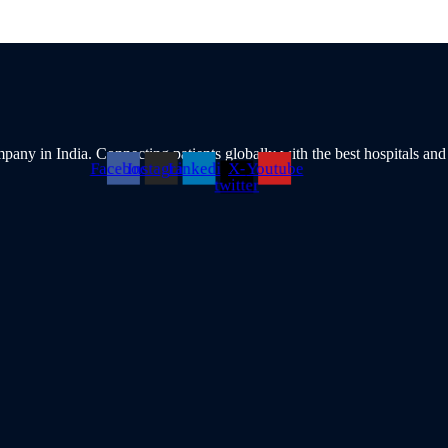
pany in India. Connecting patients globally with the best hospitals and
Facebook
Instagram
Linkedin
X-
Youtube
twitter