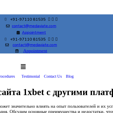
+91-97110 81535
contact@medaviate.com
Appointment
+91-97110 81535
contact@medaviate.com
Appointment
rocedures
Testimonial
Contact Us
Blog
айта 1xbet с другими плат
ожет значительно влиять на опыт пользователей и их ус
дня. Обсудим основные преимущества и недостатки, что