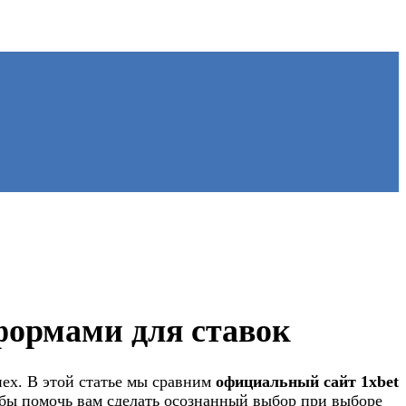
формами для ставок
пех. В этой статье мы сравним
официальный сайт 1xbet
бы помочь вам сделать осознанный выбор при выборе